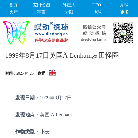
首页
麦田怪圈
外星人
UFO
月球
火星
宇宙
太阳
地球
更多+
1999年8月17日英国Â Lenham麦田怪圈
时间
：
2026-04-25
位置
：
发现日期
：1999年8月17日
发现地点
：英国 Â Lenham
作物类型
：小麦