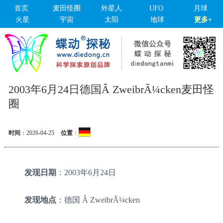
首页
麦田怪圈
外星人
UFO
月球
火星
宇宙
太阳
地球
更多+
2003年6月24日德国Â ZweibrÃ¼cken麦田怪
圈
时间
：
2026-04-25
位置
：
发现日期
：2003年6月24日
发现地点
：德国 Â ZweibrÃ¼cken