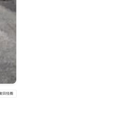
ie麦田怪圈