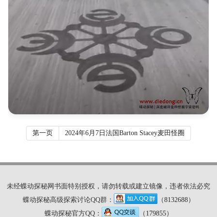
第一页
2024年6月7日法国Barton Stacey麦田怪圈
未经蝶动探秘网书面特别授权，请勿转载或建立镜像，违者依法必究
蝶动探秘高级探索讨论QQ群：
（
8132688
）
蝶动探秘官方QQ：
（
179855
）