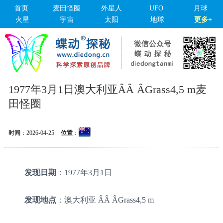
首页
麦田怪圈
外星人
UFO
月球
火星
宇宙
太阳
地球
更多+
1977年3月1日澳大利亚ÂÂ ÂGrass4,5 m麦
田怪圈
时间
：
2026-04-25
位置
：
发现日期
：1977年3月1日
发现地点
：澳大利亚 ÂÂ ÂGrass4,5 m